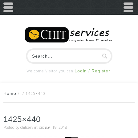
Welcome Visitor you can
Login / Register
Home
/
/
1425×440
1425×440
Posted by
chitserv
in: on: ก.ค. 19, 2018