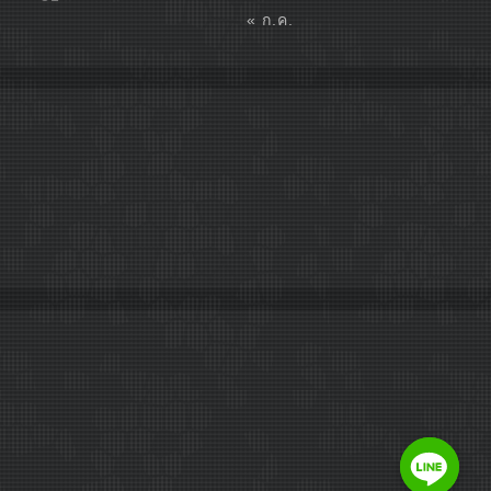
« ก.ค.