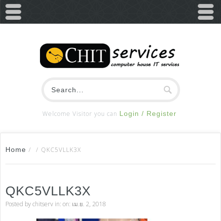
Welcome Visitor you can
Login / Register
Home
/
/
QKC5VLLK3X
QKC5VLLK3X
Posted by
chitserv
in: on: เม.ย. 2, 2018