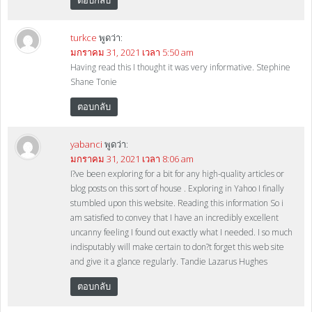
ตอบกลับ
turkce
พูดว่า:
มกราคม 31, 2021 เวลา 5:50 am
Having read this I thought it was very informative. Stephine
Shane Tonie
ตอบกลับ
yabanci
พูดว่า:
มกราคม 31, 2021 เวลา 8:06 am
I?ve been exploring for a bit for any high-quality articles or
blog posts on this sort of house . Exploring in Yahoo I finally
stumbled upon this website. Reading this information So i
am satisfied to convey that I have an incredibly excellent
uncanny feeling I found out exactly what I needed. I so much
indisputably will make certain to don?t forget this web site
and give it a glance regularly. Tandie Lazarus Hughes
ตอบกลับ