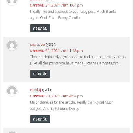
มกราคม 21, 2021 เวลา 1:04 pm
I really like and appreciate your blog post. Much thanks
again. Cool. Estell Boony Camilo
ตอบกลับ
sex tube
พูดว่า:
มกราคม 21, 2021 เวลา 1:48 pm
There is definately a great deal to find out about this subject.
I like all the points you have made. Stesha Hamnet Edroi
ตอบกลับ
dublaj
พูดว่า:
มกราคม 29, 2021 เวลา 4:54 pm
Major thankies for the article. Really thank you! Much
obliged. Andria Edmund Derby
ตอบกลับ