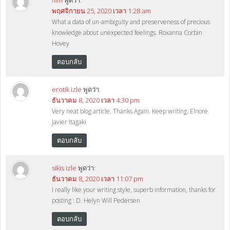
film
พูดว่า:
พฤศจิกายน 25, 2020 เวลา 1:28 am
What a data of un-ambiguity and preserveness of precious
knowledge about unexpected feelings. Roxanna Corbin
Hovey
ตอบกลับ
erotik izle
พูดว่า:
ธันวาคม 8, 2020 เวลา 4:30 pm
Very neat blog article. Thanks Again. Keep writing. Elnore
Javier Itagaki
ตอบกลับ
sikis izle
พูดว่า:
ธันวาคม 8, 2020 เวลา 11:07 pm
I really like your writing style, superb information, thanks for
posting : D. Helyn Will Pedersen
ตอบกลับ