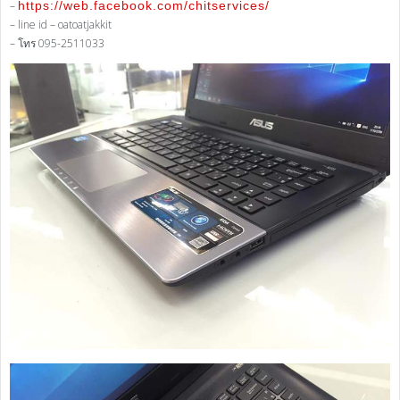
–
https://web.facebook.com/chitservices/
– line id – oatoatjakkit
– โทร 095-2511033