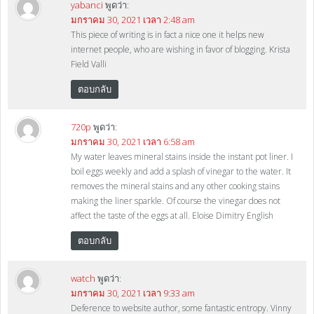
yabanci
พูดว่า:
มกราคม 30, 2021 เวลา 2:48 am
This piece of writing is in fact a nice one it helps new
internet people, who are wishing in favor of blogging. Krista
Field Valli
ตอบกลับ
720p
พูดว่า:
มกราคม 30, 2021 เวลา 6:58 am
My water leaves mineral stains inside the instant pot liner. I
boil eggs weekly and add a splash of vinegar to the water. It
removes the mineral stains and any other cooking stains
making the liner sparkle. Of course the vinegar does not
affect the taste of the eggs at all. Eloise Dimitry English
ตอบกลับ
watch
พูดว่า:
มกราคม 30, 2021 เวลา 9:33 am
Deference to website author, some fantastic entropy. Vinny