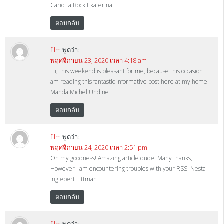
Cariotta Rock Ekaterina
ตอบกลับ
film
พูดว่า:
พฤศจิกายน 23, 2020 เวลา 4:18 am
Hi, this weekend is pleasant for me, because this occasion i
am reading this fantastic informative post here at my home.
Manda Michel Undine
ตอบกลับ
film
พูดว่า:
พฤศจิกายน 24, 2020 เวลา 2:51 pm
Oh my goodness! Amazing article dude! Many thanks,
However I am encountering troubles with your RSS. Nesta
Inglebert Littman
ตอบกลับ