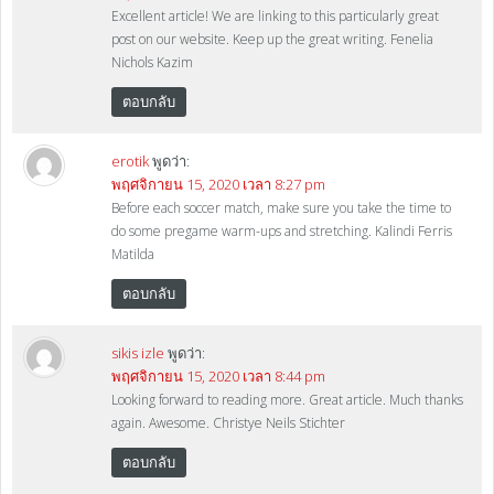
Excellent article! We are linking to this particularly great
post on our website. Keep up the great writing. Fenelia
Nichols Kazim
ตอบกลับ
erotik
พูดว่า:
พฤศจิกายน 15, 2020 เวลา 8:27 pm
Before each soccer match, make sure you take the time to
do some pregame warm-ups and stretching. Kalindi Ferris
Matilda
ตอบกลับ
sikis izle
พูดว่า:
พฤศจิกายน 15, 2020 เวลา 8:44 pm
Looking forward to reading more. Great article. Much thanks
again. Awesome. Christye Neils Stichter
ตอบกลับ