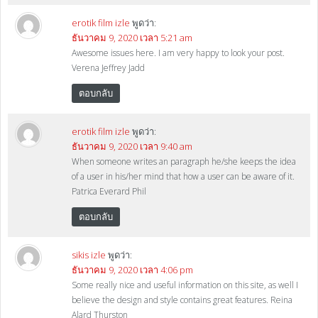
erotik film izle
พูดว่า:
ธันวาคม 9, 2020 เวลา 5:21 am
Awesome issues here. I am very happy to look your post.
Verena Jeffrey Jadd
ตอบกลับ
erotik film izle
พูดว่า:
ธันวาคม 9, 2020 เวลา 9:40 am
When someone writes an paragraph he/she keeps the idea
of a user in his/her mind that how a user can be aware of it.
Patrica Everard Phil
ตอบกลับ
sikis izle
พูดว่า:
ธันวาคม 9, 2020 เวลา 4:06 pm
Some really nice and useful information on this site, as well I
believe the design and style contains great features. Reina
Alard Thurston