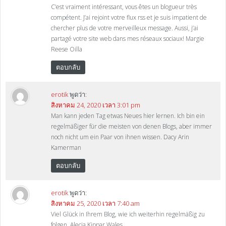
C’est vraiment intéressant, vous êtes un blogueur très
compétent. J’ai rejoint votre flux rss et je suis impatient de
chercher plus de votre merveilleux message. Aussi, j’ai
partagé votre site web dans mes réseaux sociaux! Margie
Reese Oilla
ตอบกลับ
erotik
พูดว่า:
สิงหาคม 24, 2020 เวลา 3:01 pm
Man kann jeden Tag etwas Neues hier lernen. Ich bin ein
regelmäßiger für die meisten von denen Blogs, aber immer
noch nicht um ein Paar von ihnen wissen. Dacy Arin
Kamerman
ตอบกลับ
erotik
พูดว่า:
สิงหาคม 25, 2020 เวลา 7:40 am
Viel Glück in Ihrem Blog, wie ich weiterhin regelmäßig zu
folgen. Alecia Kippar Wales