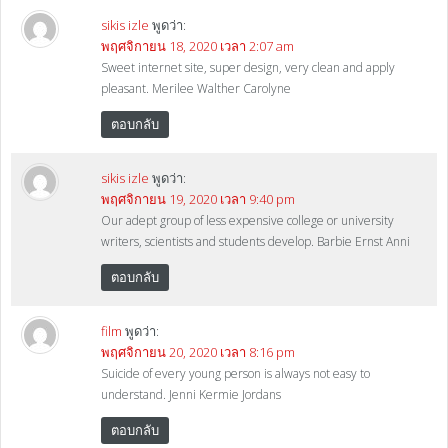
sikis izle
พูดว่า:
พฤศจิกายน 18, 2020 เวลา 2:07 am
Sweet internet site, super design, very clean and apply
pleasant. Merilee Walther Carolyne
ตอบกลับ
sikis izle
พูดว่า:
พฤศจิกายน 19, 2020 เวลา 9:40 pm
Our adept group of less expensive college or university
writers, scientists and students develop. Barbie Ernst Anni
ตอบกลับ
film
พูดว่า:
พฤศจิกายน 20, 2020 เวลา 8:16 pm
Suicide of every young person is always not easy to
understand. Jenni Kermie Jordans
ตอบกลับ