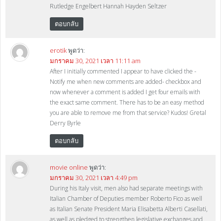
Rutledge Engelbert Hannah Hayden Seltzer
ตอบกลับ
erotik
พูดว่า:
มกราคม 30, 2021 เวลา 11:11 am
After I initially commented I appear to have clicked the -
Notify me when new comments are added- checkbox and
now whenever a comment is added I get four emails with
the exact same comment. There has to be an easy method
you are able to remove me from that service? Kudos! Gretal
Derry Byrle
ตอบกลับ
movie online
พูดว่า:
มกราคม 30, 2021 เวลา 4:49 pm
During his Italy visit, men also had separate meetings with
Italian Chamber of Deputies member Roberto Fico as well
as Italian Senate President Maria Elisabetta Alberti Casellati,
as well as pledged to strengthen legislative exchanges and