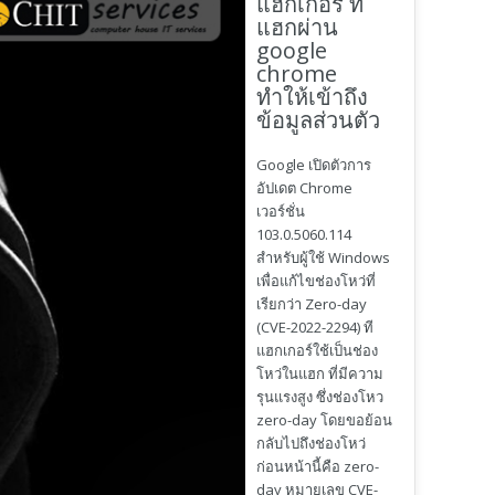
แฮกเกอร์ ที่
แฮกผ่าน
google
chrome
ทำให้เข้าถึง
ข้อมูลส่วนตัว
Google เปิดตัวการ
อัปเดต Chrome
เวอร์ชั่น
103.0.5060.114
สำหรับผู้ใช้ Windows
เพื่อแก้ไขช่องโหว่ที่
เรียกว่า Zero-day
(CVE-2022-2294) ที
แฮกเกอร์ใช้เป็นช่อง
โหว่ในแฮก ที่มีความ
รุนแรงสูง ซึ่งช่องโหว
zero-day โดยขอย้อน
กลับไปถึงช่องโหว่
ก่อนหน้านี้คือ zero-
day หมายเลข CVE-