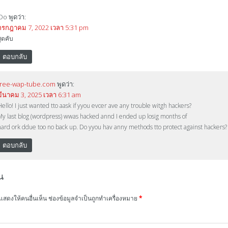
Oo
พูดว่า:
กรกฎาคม 7, 2022 เวลา 5:31 pm
สุดคับ
ตอบกลับ
free-wap-tube.com
พูดว่า:
มีนาคม 3, 2025 เวลา 6:31 am
Hello! I just wanted tto aask if yyou evcer ave any trouble witgh hackers?
My last blog (wordpress) wwas hacked annd I ended up losig months of
hard ork ddue too no back up. Do yyou hav anny methods tto protect against hackers?
ตอบกลับ
น
แสดงให้คนอื่นเห็น
ช่องข้อมูลจำเป็นถูกทำเครื่องหมาย
*