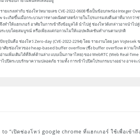
ตามใจชอบภายในพื้นที่ที่เหลืออยู่
งไม่รายแรงเท่ากับ ช่องโหว่หมายเลข CVE-2022-0608 ซึ่งเป็นข้อบกพร่อง Integer O
w จะเกิดขึ้นเมื่อกระบวนการทางคณิตศาสตร์ภายในโปรแกรมส่งคืนค่าที่มากกว่าช่
ึงทำให้แฮกเกอร์ อาศัยในการเข้าถึงข้อมูลได้ นำไปสู่ ช่องโหว่ดังกล่าวอาจนำไ
งระบบโดยสมบูรณ์ หรือเพียงแค่ก่อกวนไม่ให้แอปพลิเคชันทำงานตามปกติ
่ปัจจุบันคือ ช่องโหว่ Zero-day (CVE-2022-2294) โดย รายงานโดย Jan Vojtesek ขอ
อาศัยช่องโหวของ heap-based buffer overflow (ซึ่ง buffer overflow ความใกล้เค
 อ่านเพิ่มเติมได้ที่ลิงค์ด้านล่าง แบบเป็นภาษาไทย) ของ WebRTC (Web Real-Time 
ข้าไปปิดระบบรักษาความปลอดภัย รวมทั้ง การเข้าไปปิดโปรแกรมบางอย่าง อาจจะ
 to “
เปิดช่องโหว่ google chrome ที่แฮกเกอร์ ใช้เพื่อเข้าถึ