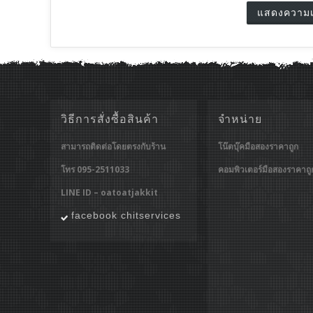
วิธีการสั่งซื้อสินค้า
จำหน่าย
สามารถติดต่อโดยตรงกับร้าน
โน๊ตบุ๊คมือสองราคาถูก
โทร 095-2511033
คอมพิวเตอร์มือสองราคาถู
LINE ID – oatoatjakkit
facebook chitservices