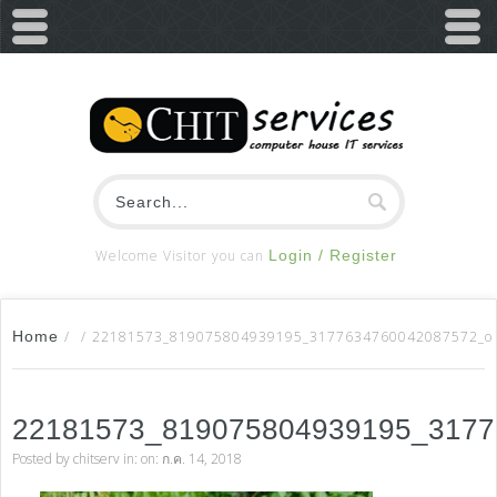
Welcome Visitor you can
Login / Register
Home
/
/
22181573_819075804939195_3177634760042087572_o
22181573_819075804939195_317
Posted by
chitserv
in: on: ก.ค. 14, 2018