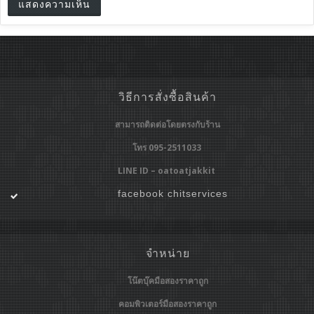
วิธีการสั่งซื้อสินค้า
สามารถติดต่อโดยตรงกับร้าน
โทร 095-2511033
LINE ID – oatoatjakkit
facebook chitservices
จำหน่าย
โน๊ตบุ๊คมือสองราคาถูก
คอมพิวเตอร์มือสองราคาถูก