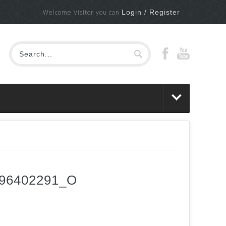
Welcome Visitor you can
Login / Register
596402291_O