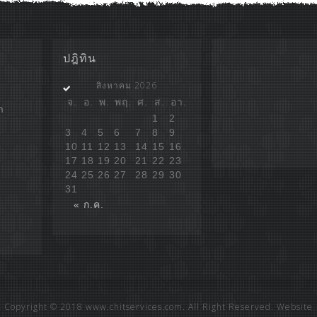
ปฎิทิน
สิงหาคม 2026
จ.
อ.
พ.
พฤ.
ศ.
ส.
อา.
ก
1
2
3
4
5
6
7
8
9
10
11
12
13
14
15
16
17
18
19
20
21
22
23
24
25
26
27
28
29
30
31
« ก.ค.
Copyright © 2018 www.chitservices.com. All Right Reserved. Website