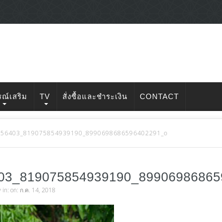
รณ์เสริม
TV
สั่งซื้อและชำระเงิน
CONTACT
256403_819075854939190_8990698686596402291_o
03_819075854939190_8990698686
v
in: on: ก.ค. 14, 2018