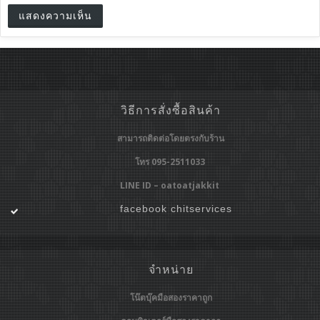
วิธีการสั่งซื้อสินค้า
สามารถติดต่อโดยตรงกับร้าน
โทร 095-2511033
LINE ID – oatoatjakkit
facebook chitservices
จำหน่าย
โน๊ตบุ๊คมือสองราคาถูก