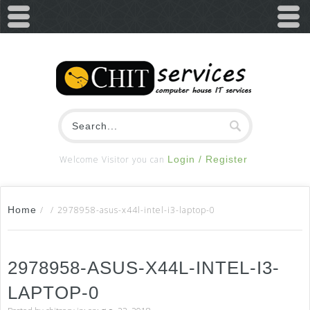
Welcome Visitor you can
Login / Register
Home
/
/
2978958-asus-x44l-intel-i3-laptop-0
2978958-ASUS-X44L-INTEL-I3-
LAPTOP-0