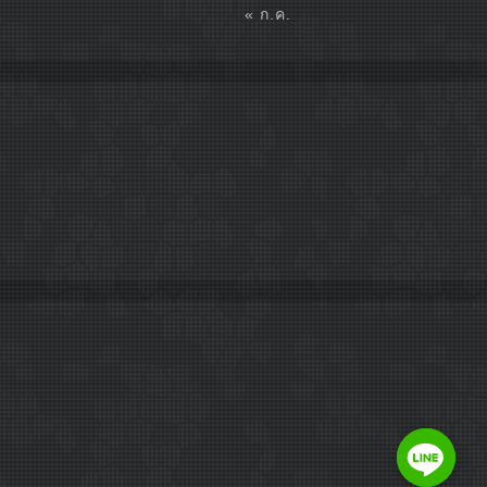
« ก.ค.