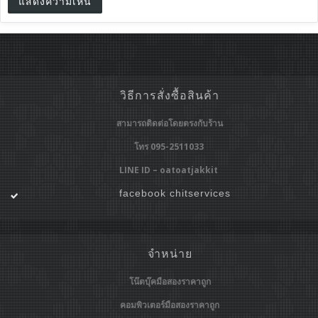
วิธีการสั่งซื้อสินค้า
สามารถติดต่อโดยตรงกับร้าน
โทร 095-2511033
LINE ID – oatoatjakkit
facebook chitservices
จำหน่าย
โน๊ตบุ๊คมือสองราคาถูก
คอมพิวเตอร์มือสองราคาถูก