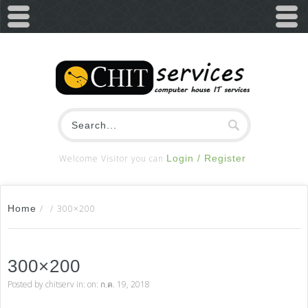
Welcome Visitor you can
Login / Register
Home
/
/
300×200
300×200
Posted by
chitserv
in: on: ก.ค. 19, 2018