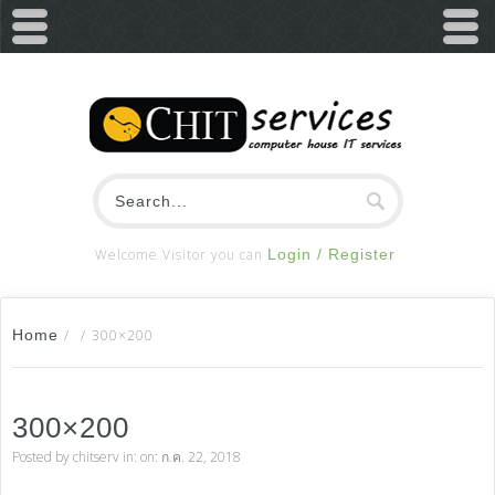
Welcome Visitor you can
Login / Register
Home
/
/
300×200
300×200
Posted by
chitserv
in: on: ก.ค. 22, 2018