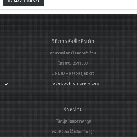
วิธีการสั่งซื้อสินค้า
สามารถติดต่อโดยตรงกับร้าน
โทร 095-2511033
LINE ID – oatoatjakkit
facebook chitservices
จำหน่าย
โน๊ตบุ๊คมือสองราคาถูก
คอมพิวเตอร์มือสองราคาถูก