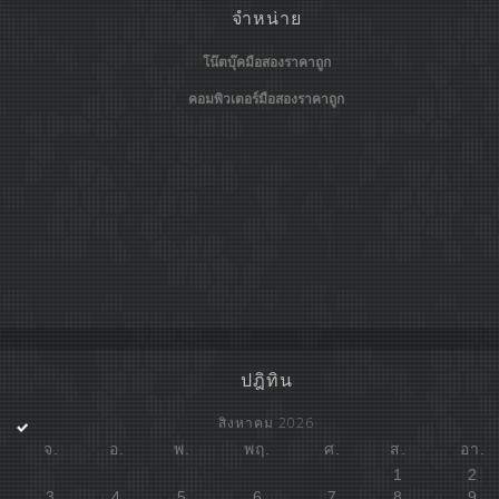
จำหน่าย
โน๊ตบุ๊คมือสองราคาถูก
คอมพิวเตอร์มือสองราคาถูก
ปฎิทิน
สิงหาคม 2026
จ.
อ.
พ.
พฤ.
ศ.
ส.
อา.
1
2
3
4
5
6
7
8
9