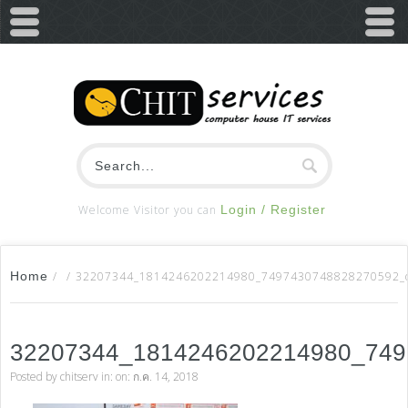
Welcome Visitor you can
Login / Register
Home
/
/
32207344_1814246202214980_7497430748828270592_
32207344_1814246202214980_74
Posted by
chitserv
in: on: ก.ค. 14, 2018