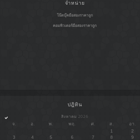
จำหน่าย
โน๊ตบุ๊คมือสองราคาถูก
คอมพิวเตอร์มือสองราคาถูก
ปฎิทิน
สิงหาคม 2026
จ.
อ.
พ.
พฤ.
ศ.
ส.
อา.
1
2
3
4
5
6
7
8
9