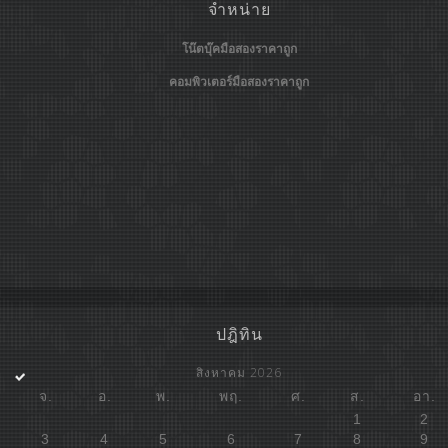
จำหน่าย
โน๊ตบุ๊คมือสองราคาถูก
คอมพิวเตอร์มือสองราคาถูก
ปฎิทิน
สิงหาคม 2026
จ.
อ.
พ.
พฤ.
ศ.
ส.
อา.
1
2
3
4
5
6
7
8
9