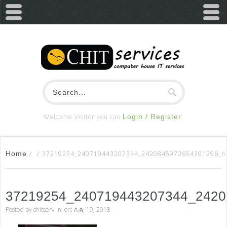
Welcome Visitor you can
Login / Register
Home
/
/
37219254_240719443207344_2420845972654391296_n
37219254_240719443207344_242
Posted by
chitserv
in: on: ก.ค. 19, 2018