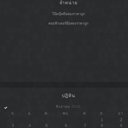
จำหน่าย
โน๊ตบุ๊คมือสองราคาถูก
คอมพิวเตอร์มือสองราคาถูก
ปฎิทิน
สิงหาคม 2026
จ.
อ.
พ.
พฤ.
ศ.
ส.
อา.
1
2
3
4
5
6
7
8
9