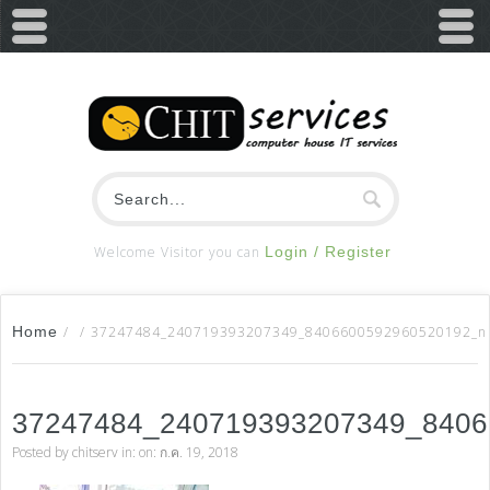
Welcome Visitor you can
Login / Register
Home
/
/
37247484_240719393207349_8406600592960520192_n
37247484_240719393207349_840
Posted by
chitserv
in: on: ก.ค. 19, 2018