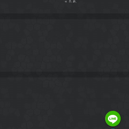
« ก.ค.