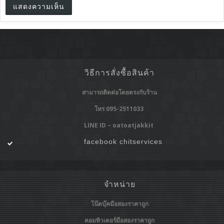
วิธีการสั่งซื้อสินค้า
สามารถติดต่อโดยตรงกับร้าน
โทร 095-2511033
LINE ID – oatoatjakkit
facebook chitservices
จำหน่าย
โน๊ตบุ๊คมือสองราคาถูก
คอมพิวเตอร์มือสองราคาถูก