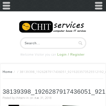
Welcome Visitor you can
Login / Register
Home
/
/
38139398_1926287917436051_9219203573525512192_
38139398_1926287917436051_92
Posted by
chitserv
in: on: ก.ค. 31, 2018