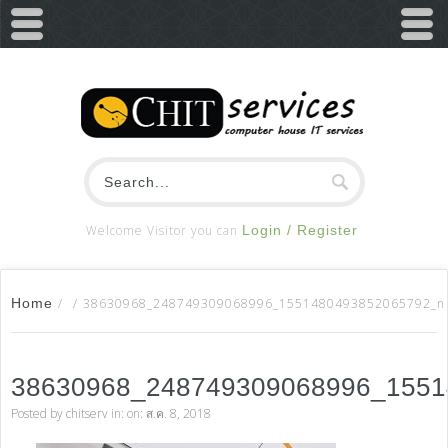
Welcome Visitor you can
Login / Register
Home
/
/
38630968_248749309068996_1551480493852065792_n
38630968_248749309068996_155
Posted by
chitserv
in: on: ส.ค. 8, 2018