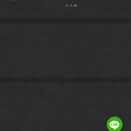
« ก.ค.