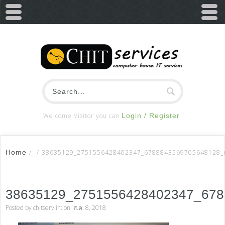
Welcome Visitor you can
Login / Register
Home
/
/
38635129_2751556428402347_6788843569705648128_
38635129_2751556428402347_67
Posted by
chitserv
in: on: ส.ค. 8, 2018