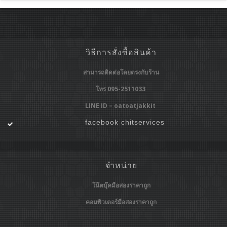
วิธีการสั่งซื้อสินค้า
สามารถติดต่อโดยตรงกับร้าน
โทร 095-2511033
LINE ID – oatoatjakkit
facebook chitservices
จำหน่าย
โน๊ตบุ๊คมือสองราคาถูก
คอมพิวเตอร์มือสองราคาถูก