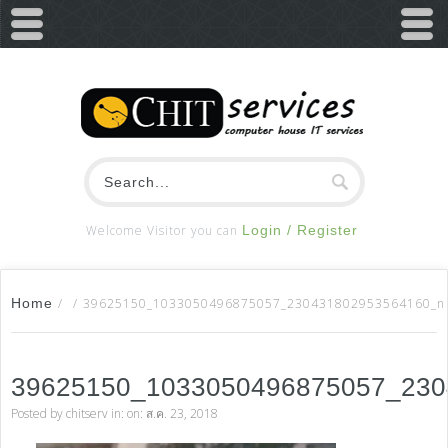
Welcome Visitor you can
Login / Register
Home
/
/
39625150_1033050496875057_230431802953564160_n
39625150_1033050496875057_23
Posted by
chitserv
in: on: ส.ค. 23, 2018