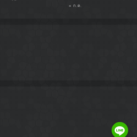
« ก.ค.