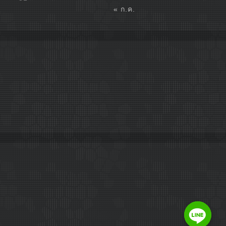
« ก.ค.