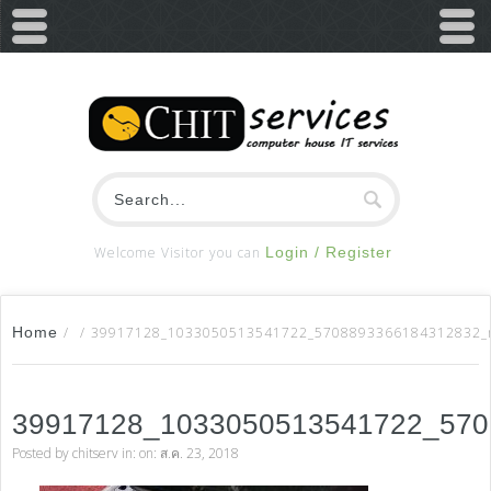
Welcome Visitor you can
Login / Register
Home
/
/
39917128_1033050513541722_5708893366184312832_
39917128_1033050513541722_57
Posted by
chitserv
in: on: ส.ค. 23, 2018