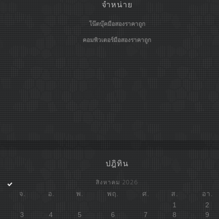
จำหน่าย
โน๊ตบุ๊คมือสองราคาถูก
คอมพิวเตอร์มือสองราคาถูก
ปฎิทิน
สิงหาคม 2026
จ.
อ.
พ.
พฤ.
ศ.
ส.
อา.
1
2
3
4
5
6
7
8
9