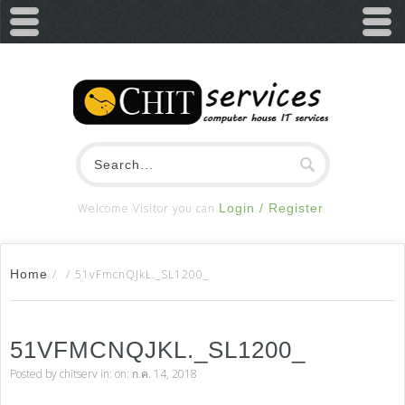
Welcome Visitor you can
Login / Register
Home
/
/
51vFmcnQJkL._SL1200_
51VFMCNQJKL._SL1200_
Posted by
chitserv
in: on: ก.ค. 14, 2018