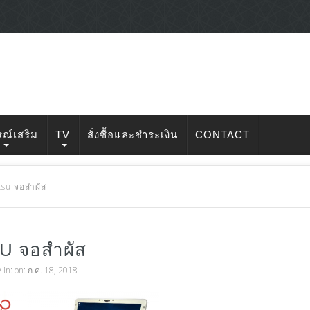
รณ์เสริม
TV
สั่งซื้อและชำระเงิน
CONTACT
itsu จอสำผัส
U จอสำผัส
v
in: on: ก.ค. 18, 2018