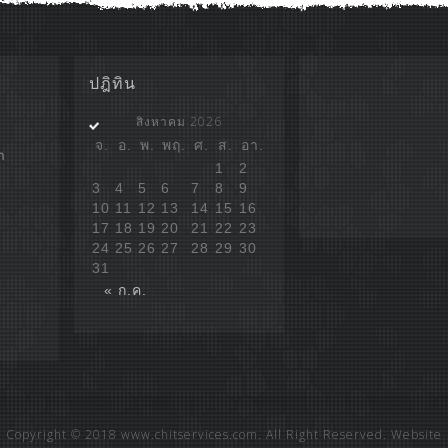
ปฎิทิน
สิงหาคม 2026
จ.
อ.
พ.
พฤ.
ศ.
ส.
อา.
ก
1
2
3
4
5
6
7
8
9
10
11
12
13
14
15
16
17
18
19
20
21
22
23
24
25
26
27
28
29
30
31
« ก.ค.
Copyright © 2018 www.chitservices.com. All Right Reserved. Website