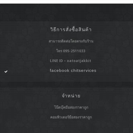
วิธีการสั่งซื้อสินค้า
สามารถติดต่อโดยตรงกับร้าน
โทร 095-2511033
LINE ID – oatoatjakkit
facebook chitservices
จำหน่าย
โน๊ตบุ๊คมือสองราคาถูก
คอมพิวเตอร์มือสองราคาถูก