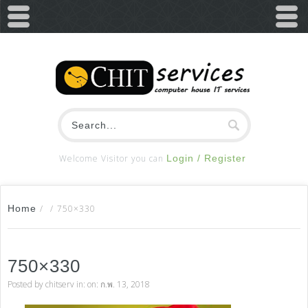
Welcome Visitor you can
Login / Register
Home
/
/
750×330
750×330
Posted by
chitserv
in: on: ก.พ. 13, 2018