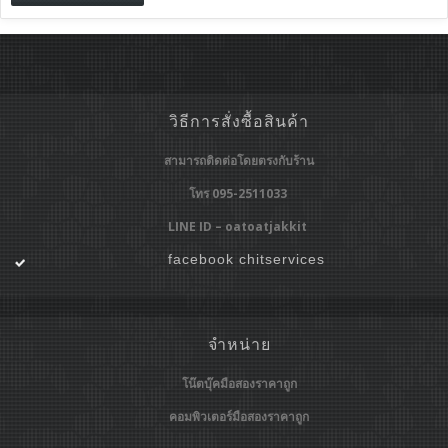
วิธีการสั่งซื้อสินค้า
สามารถติดต่อโดยตรงกับร้าน
โทร 095-2511033
LINE ID – oatoatjakkit
facebook chitservices
จำหน่าย
โน๊ตบุ๊คมือสองราคาถูก
คอมพิวเตอร์มือสองราคาถูก