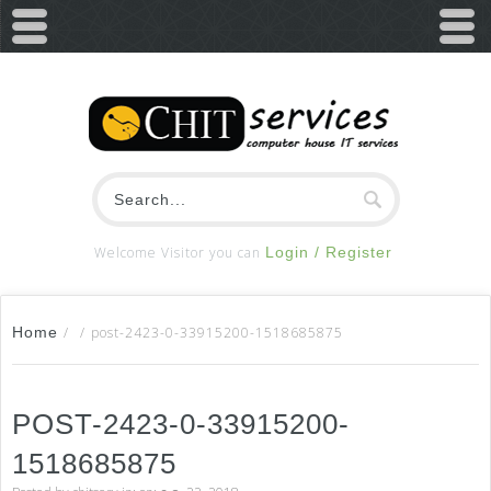
Welcome Visitor you can
Login / Register
Home
/
/
post-2423-0-33915200-1518685875
POST-2423-0-33915200-
1518685875