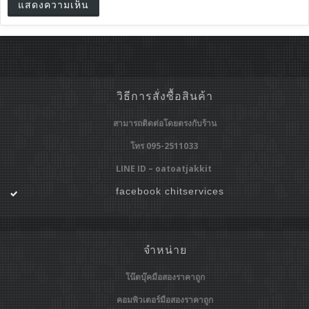
วิธีการสั่งซื้อสินค้า
สามารถติดต่อโดยตรงกับร้าน
โทร 095-2511033
LINE ID – oatoatjakkit
facebook chitservices
จำหน่าย
โน๊ตบุ๊คมือสองราคาถูก
คอมพิวเตอร์มือสองราคาถูก