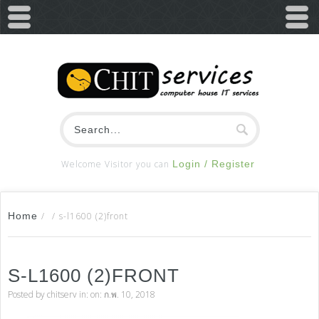
Welcome Visitor you can
Login / Register
Home
/
/
s-l1600 (2)front
S-L1600 (2)FRONT
Posted by
chitserv
in: on: ก.พ. 10, 2018