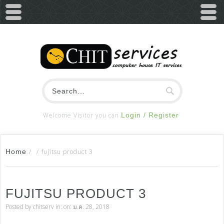
Welcome Visitor you can
Login / Register
Home
/
/
fujitsu product 3
FUJITSU PRODUCT 3
Posted by
chitserv
in: on: ม.ค. 28, 2018