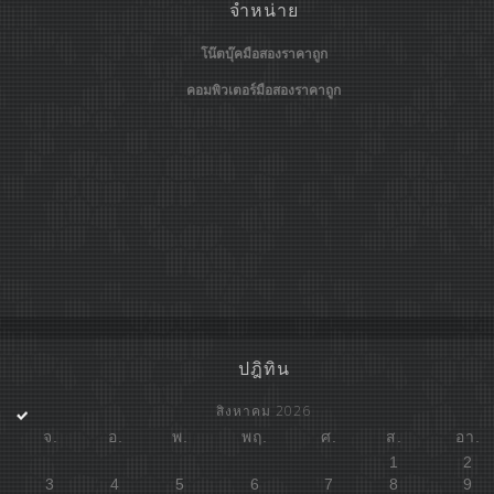
จำหน่าย
โน๊ตบุ๊คมือสองราคาถูก
คอมพิวเตอร์มือสองราคาถูก
ปฎิทิน
สิงหาคม 2026
จ.
อ.
พ.
พฤ.
ศ.
ส.
อา.
1
2
3
4
5
6
7
8
9