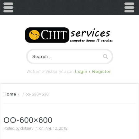
Welcome Visitor you can
Login / Register
Home
/
/
oo-600×600
OO-600×600
Posted by
chitserv
in: on: ก.พ. 12, 2018