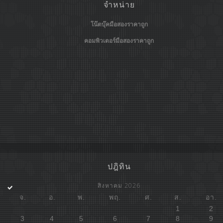
จำหน่าย
โน๊ตบุ๊คมือสองราคาถูก
คอมพิวเตอร์มือสองราคาถูก
ปฎิทิน
สิงหาคม 2026
จ.
อ.
พ.
พฤ.
ศ.
ส.
อา.
1
2
3
4
5
6
7
8
9