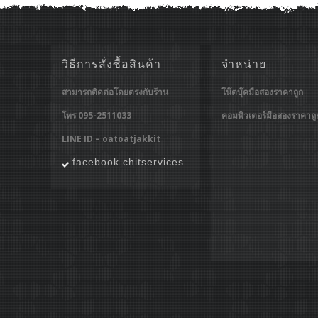
วิธีการสั่งซื้อสินค้า
จำหน่าย
สามารถติดต่อโดยตรงกับร้าน
โน๊ตบุ๊คมือสองราคาถูก
โทร 095-2511033
คอมพิวเตอร์มือสองราคาถู
LINE ID – oatoatjakkit
facebook chitservices