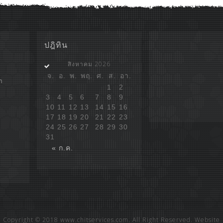
ปฎิทิน
สิงหาคม 2026
จ.
อ.
พ.
พฤ.
ศ.
ส.
อา.
ก
1
2
3
4
5
6
7
8
9
10
11
12
13
14
15
16
17
18
19
20
21
22
23
24
25
26
27
28
29
30
31
« ก.ค.
Copyright © 2018 www.chitservices.com. All Right Reserved. Website