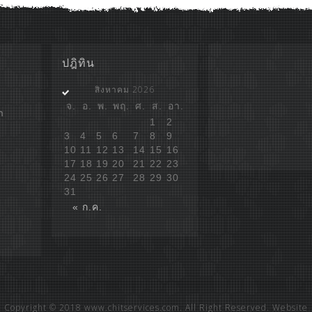
ปฎิทิน
สิงหาคม 2026
จ.
อ.
พ.
พฤ.
ศ.
ส.
อา.
ก
1
2
3
4
5
6
7
8
9
10
11
12
13
14
15
16
17
18
19
20
21
22
23
24
25
26
27
28
29
30
31
« ก.ค.
Copyright © 2018 www.chitservices.com. All Right Reserved. Website