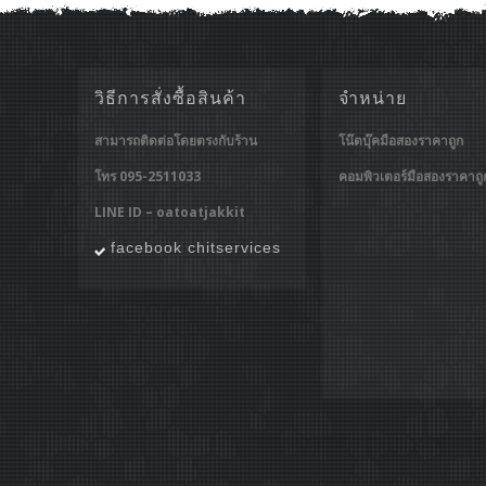
วิธีการสั่งซื้อสินค้า
จำหน่าย
สามารถติดต่อโดยตรงกับร้าน
โน๊ตบุ๊คมือสองราคาถูก
โทร 095-2511033
คอมพิวเตอร์มือสองราคาถู
LINE ID – oatoatjakkit
facebook chitservices