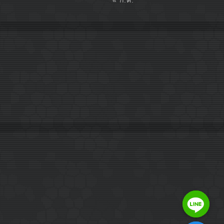
« ก.ค.