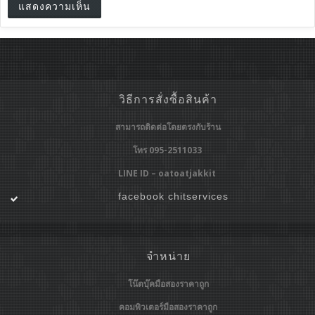
วิธีการสั่งซื้อสินค้า
สามารถติดต่อโดยตรงกับร้าน
โทร 095-2511033
LINE ID – oatoatjakkit
facebook chitservices
จำหน่าย
โน๊ตบุ๊คมือสองราคาถูก
คอมพิวเตอร์มือสองราคาถูก