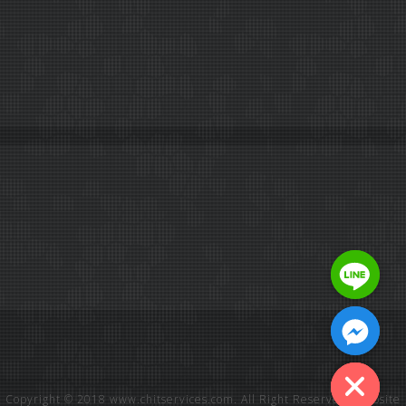
Copyright © 2018 www.chitservices.com. All Right Reserved. Website