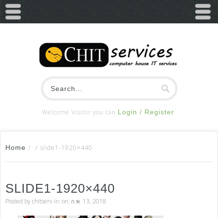
Welcome Visitor you can
Login / Register
Home
/
/
slide1-1920×440
SLIDE1-1920×440
Posted by
chitserv
in: on: ก.พ. 13, 2018