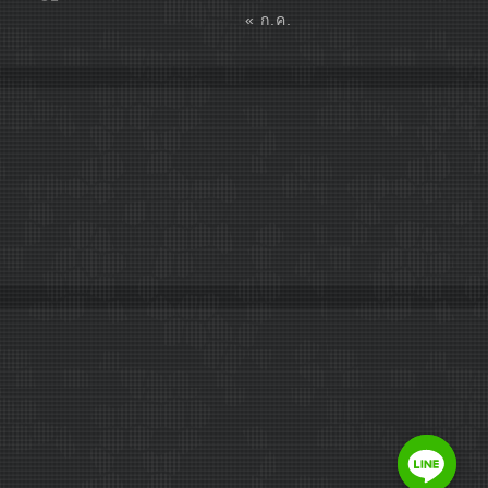
« ก.ค.