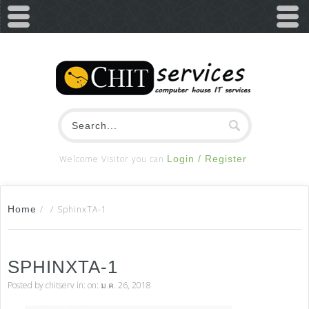
Welcome Visitor you can
Login / Register
Home
/
/
SphinxTA-1
SPHINXTA-1
Posted by
chitserv
in: on: ม.ค. 26, 2018