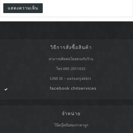
วิธีการสั่งซื้อสินค้า
สามารถติดต่อโดยตรงกับร้าน
โทร 095-2511033
LINE ID – oatoatjakkit
facebook chitservices
จำหน่าย
โน๊ตบุ๊คมือสองราคาถูก