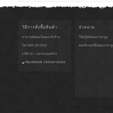
วิธีการสั่งซื้อสินค้า
จำหน่าย
สามารถติดต่อโดยตรงกับร้าน
โน๊ตบุ๊คมือสองราคาถูก
โทร 095-2511033
คอมพิวเตอร์มือสองราคาถู
LINE ID – oatoatjakkit
facebook chitservices