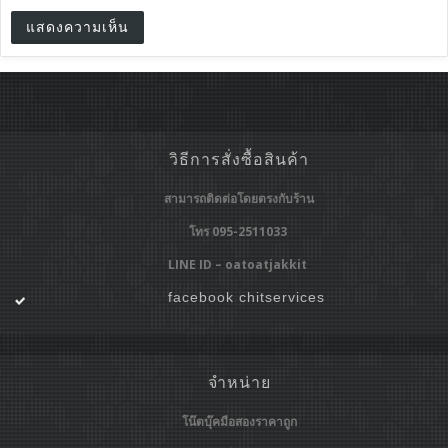
วิธีการสั่งซื้อสินค้า
สามารถติดต่อโดยตรงกับร้าน
โทร 095-2511033
LINE ID – oatoatjakkit
facebook chitservices
จำหน่าย
โน๊ตบุ๊คมือสองราคาถูก