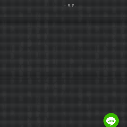
« ก.ค.