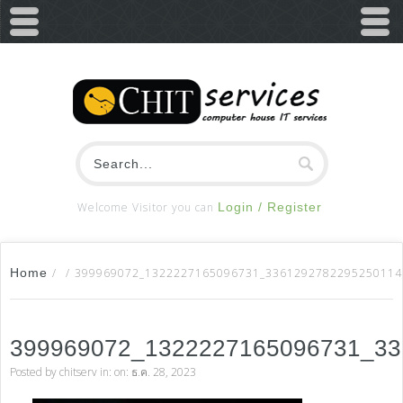
Welcome Visitor you can
Login / Register
Home
/
/
399969072_1322227165096731_3361292782295250114
399969072_1322227165096731_33
Posted by
chitserv
in: on: ธ.ค. 28, 2023