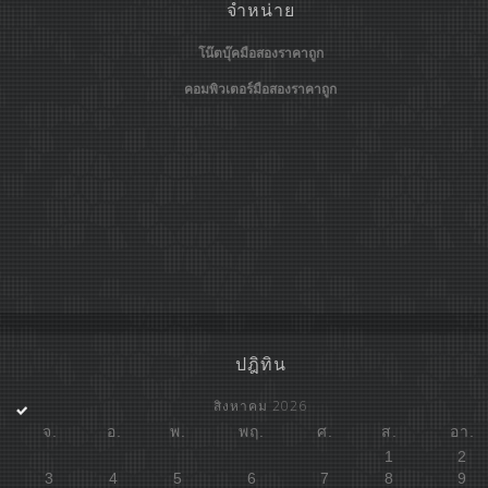
จำหน่าย
โน๊ตบุ๊คมือสองราคาถูก
คอมพิวเตอร์มือสองราคาถูก
ปฎิทิน
สิงหาคม 2026
จ.
อ.
พ.
พฤ.
ศ.
ส.
อา.
1
2
3
4
5
6
7
8
9