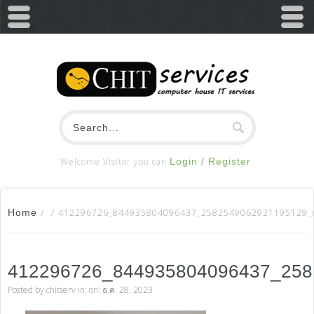
Welcome Visitor you can
Login / Register
Home
/
/
412296726_844935804096437_2582549062921195129_
412296726_844935804096437_258
Posted by
chitserv
in: on: ธ.ค. 28, 2023