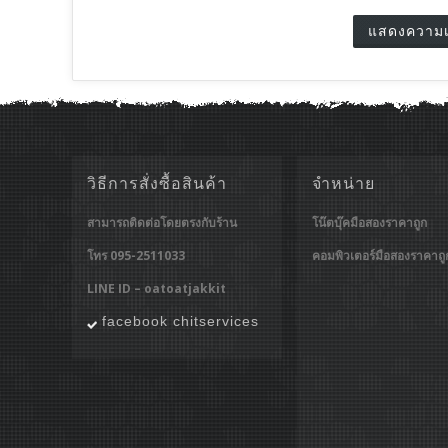
วิธีการสั่งซื้อสินค้า
จำหน่าย
สามารถติดต่อโดยตรงกับร้าน
โน๊ตบุ๊คมือสองราคาถูก
โทร 095-2511033
คอมพิวเตอร์มือสองราคาถู
LINE ID – oatoatjakkit
facebook chitservices