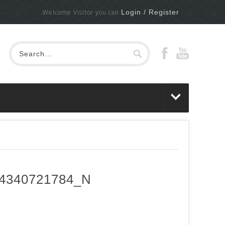
Welcome Visitor you can
Login / Register
44340721784_N