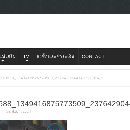
รณ์เสริม
TV
สั่งซื้อและชำระเงิน
CONTACT
3619688_1349416875773509_2376429044340721784_n
688_1349416875773509_23764290
v
in: on: มี.ค. 1, 2024