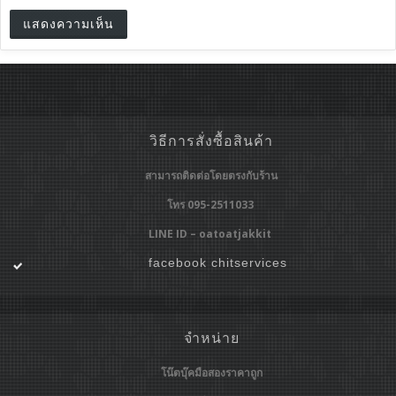
วิธีการสั่งซื้อสินค้า
สามารถติดต่อโดยตรงกับร้าน
โทร 095-2511033
LINE ID – oatoatjakkit
facebook chitservices
จำหน่าย
โน๊ตบุ๊คมือสองราคาถูก