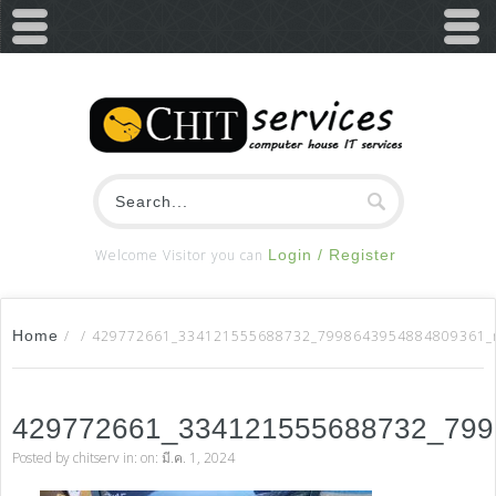
Welcome Visitor you can
Login / Register
Home
/
/
429772661_334121555688732_7998643954884809361_
429772661_334121555688732_79
Posted by
chitserv
in: on: มี.ค. 1, 2024