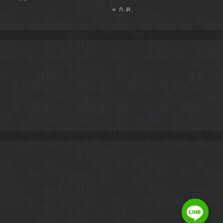
« ก.ค.