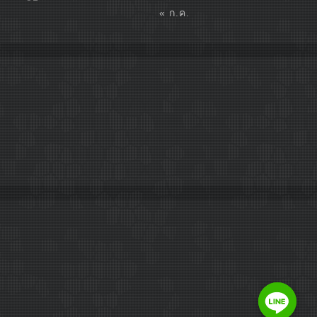
« ก.ค.