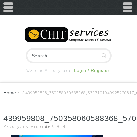
Welcome Visitor you can
Login / Register
Home
/
/
439959808_750358060588368_5707101949925220817_
439959808_750358060588368_57
Posted by
chitserv
in: on: พ.ค. 9, 2024