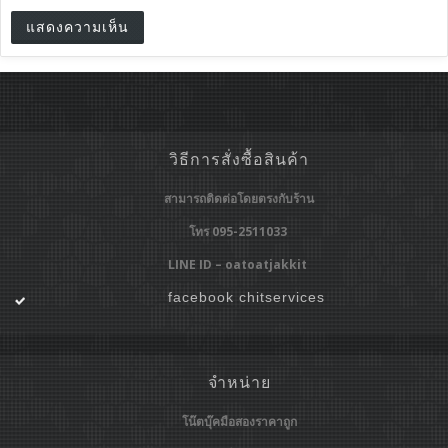
วิธีการสั่งซื้อสินค้า
สามารถติดต่อโดยตรงกับร้าน
โทร 095-2511033
LINE ID – oatoatjakkit
facebook chitservices
จำหน่าย
โน๊ตบุ๊คมือสองราคาถูก