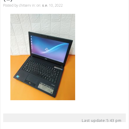
Posted by
chitserv
in: on: ธ.ค. 10, 2022
Last update:
5:43 pm