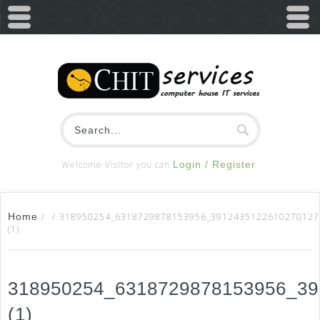
Welcome Visitor you can
Login / Register
Home
/
/
318950254_6318729878153956_3912435122610270127
(1)
318950254_6318729878153956_3
(1)