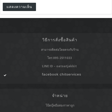
วิธีการสั่งซื้อสินค้า
สามารถติดต่อโดยตรงกับร้าน
โทร 095-2511033
LINE ID – oatoatjakkit
facebook chitservices
จำหน่าย
โน๊ตบุ๊คมือสองราคาถูก