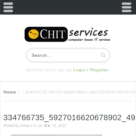
Welcome Visitor you can
Login / Register
Home
/
/
334766735_5927016620678902_4927251835378315175
334766735_5927016620678902_4
Posted by
chitserv
in: on: มี.ค. 10, 2023