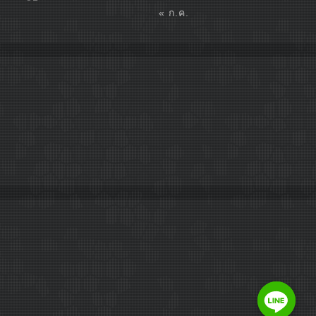
« ก.ค.