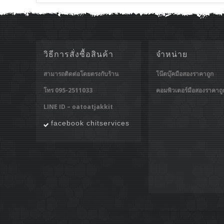
วิธีการสั่งซื้อสินค้า
จำหน่าย
สามารถติดต่อโดยตรงกับร้าน
โน๊ตบุ๊คมือสองราคาถูก
โทร 095-2511033
คอมพิวเตอร์มือสองราคาถู
LINE ID – oatoatjakkit
facebook chitservices