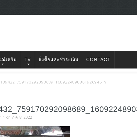
รณ์เสริม
TV
สั่งซื้อและชำระเงิน
CONTACT
0189432_759170292098689_1609224890861926946_n
432_759170292098689_160922489
v
in: on: ก.ค. 8, 2022