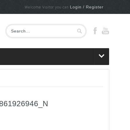
Welcome Visitor you can
Login / Register
0861926946_N