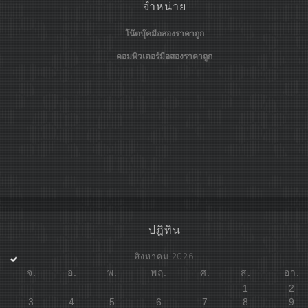
จำหน่าย
โน๊ตบุ๊คมือสองราคาถูก
คอมพิวเตอร์มือสองราคาถูก
ปฎิทิน
สิงหาคม 2026
จ.
อ.
พ.
พฤ.
ศ.
ส.
อา.
1
2
3
4
5
6
7
8
9