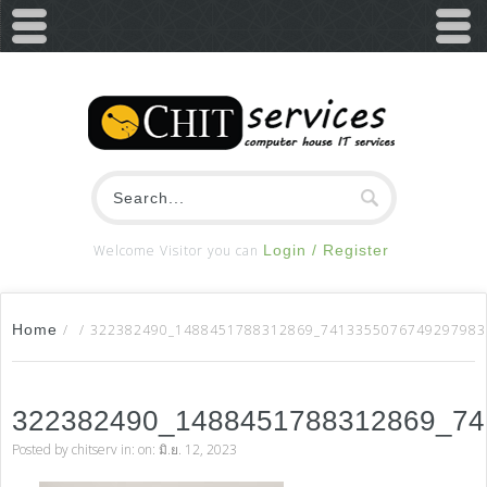
Welcome Visitor you can
Login / Register
Home
/
/
322382490_1488451788312869_7413355076749297983
322382490_1488451788312869_7
Posted by
chitserv
in: on: มิ.ย. 12, 2023