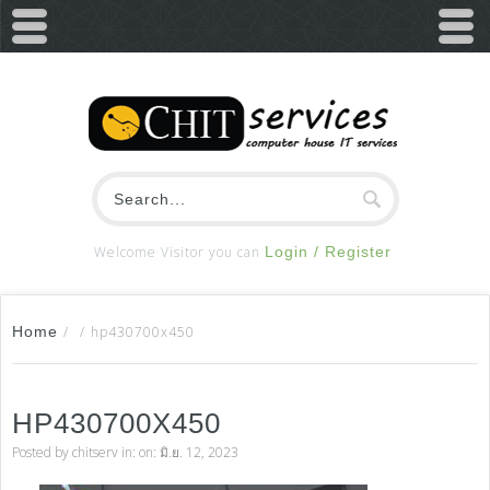
Welcome Visitor you can
Login / Register
Home
/
/
hp430700x450
HP430700X450
Posted by
chitserv
in: on: มิ.ย. 12, 2023