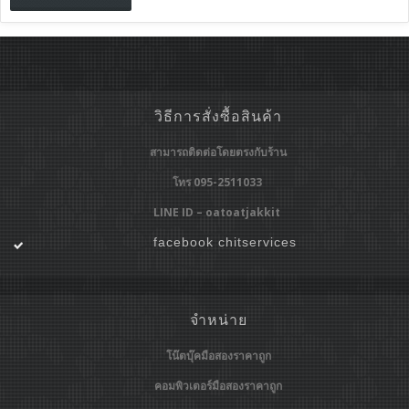
วิธีการสั่งซื้อสินค้า
สามารถติดต่อโดยตรงกับร้าน
โทร 095-2511033
LINE ID – oatoatjakkit
facebook chitservices
จำหน่าย
โน๊ตบุ๊คมือสองราคาถูก
คอมพิวเตอร์มือสองราคาถูก