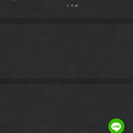
« ก.ค.