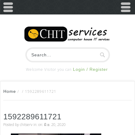
Welcome Visitor you can
Login / Register
Home
/
/
1592289611721
1592289611721
Posted by
chitserv
in: on: มิ.ย. 20, 2020