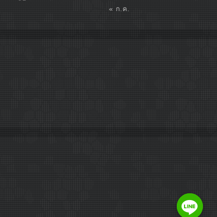
« ก.ค.