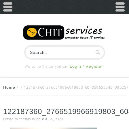
Welcome Visitor you can
Login / Register
Home
/
/
122187360_2766519966919803_6043596555454096257
122187360_2766519966919803_6
Posted by
chitserv
in: on: ต.ค. 29, 2020