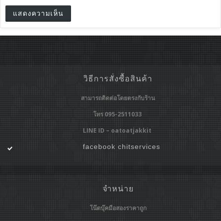
วิธีการสั่งซื้อสินค้า
สามารถติดต่อโดยตรงกับร้าน
โทร 095-2511033
LINE ID – oatoatjakkit
facebook chitservices
จำหน่าย
โน๊ตบุ๊คมือสองราคาถูก