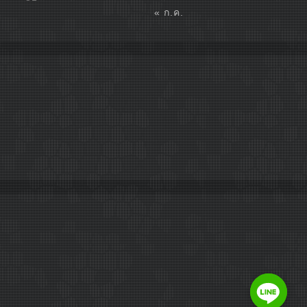
« ก.ค.