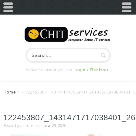
Welcome Visitor you can
Login / Register
Home
/
/
122453807_1431471717038401_2613360587383413116
122453807_1431471717038401_26
Posted by
chitserv
in: on: ต.ค. 29, 2020