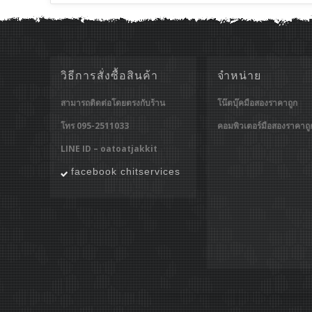
วิธีการสั่งซื้อสินค้า
จำหน่าย
สามารถติดต่อโดยตรงกับร้าน
โน๊ตบุ๊คมือสองราคาถูก
โทร 095-2511033
คอมพิวเตอร์มือสองราคาถู
LINE ID – oatoatjakkit
facebook chitservices