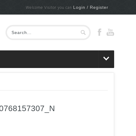
Welcome Visitor you can
Login / Register
50768157307_N