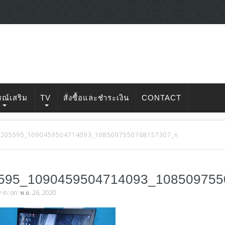
รณ์เสริม
TV
สั่งซื้อและชำระเงิน
CONTACT
5205595_1090459504714093_1085097550768157307_n
595_1090459504714093_10850975
v
in: on: พ.ย. 26, 2020