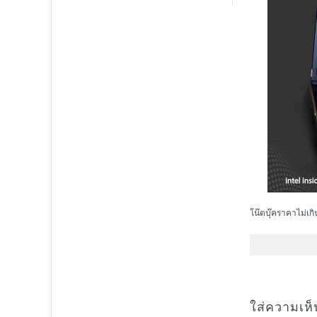
โน๊ตบุ๊คราคาไม่เก
ใส่ความเห็