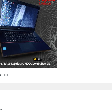
ิน3000
น