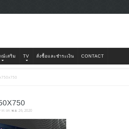
รณ์เสริม
TV
สั่งซื้อและชำระเงิน
CONTACT
k750x750
50X750
v
in: on: พ.ย. 26, 2020