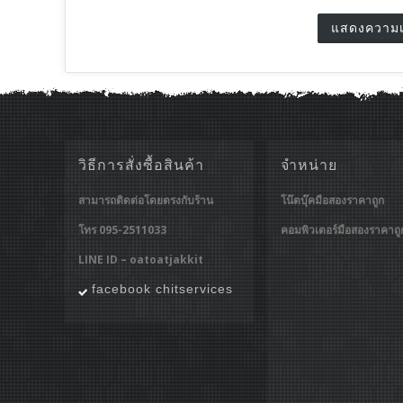
วิธีการสั่งซื้อสินค้า
จำหน่าย
สามารถติดต่อโดยตรงกับร้าน
โน๊ตบุ๊คมือสองราคาถูก
โทร 095-2511033
คอมพิวเตอร์มือสองราคาถู
LINE ID – oatoatjakkit
facebook chitservices