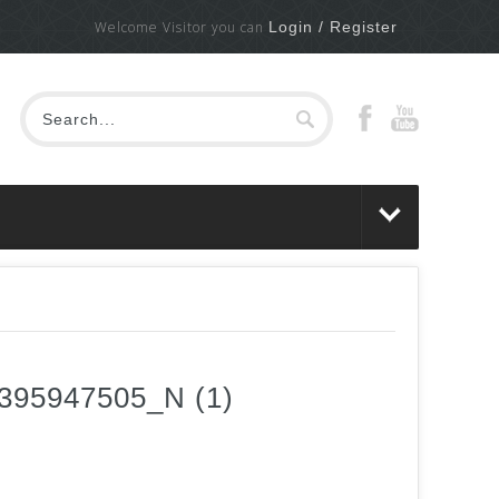
Welcome Visitor you can
Login / Register
395947505_N (1)