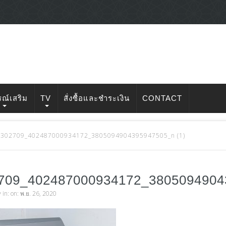
รณ์เสริม
TV
สั่งซื้อและชำระเงิน
CONTACT
302709_402487000934172_3805094904395947505_n (1)
709_402487000934172_3805094904
v
in: on: พ.ย. 26, 2020