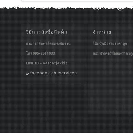
วิธีการสั่งซื้อสินค้า
จำหน่าย
สามารถติดต่อโดยตรงกับร้าน
โน๊ตบุ๊คมือสองราคาถูก
โทร 095-2511033
คอมพิวเตอร์มือสองราคาถู
LINE ID – oatoatjakkit
facebook chitservices