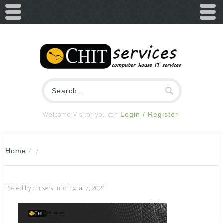
Welcome Visitor you can
Login / Register
Home
/
/
Posted by
chitserv
in: on: ม.ค. 7, 2021